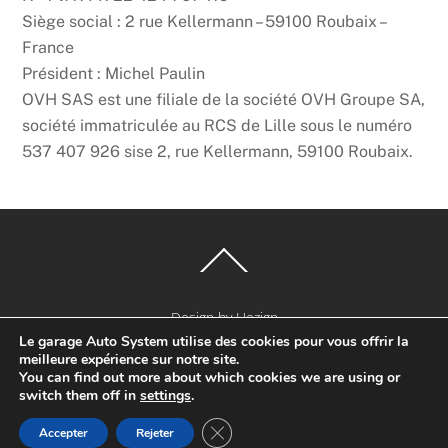
Siège social : 2 rue Kellermann – 59100 Roubaix –
France
Président : Michel Paulin
OVH SAS est une filiale de la société OVH Groupe SA,
société immatriculée au RCS de Lille sous le numéro
537 407 926 sise 2, rue Kellermann, 59100 Roubaix.
Back
To
Top
Design by Hezign
Le garage Auto System utilise des cookies pour vous offrir la
meilleure expérience sur notre site.
©
Garage Auto System
2026
You can find out more about which cookies we are using or
switch them off in
settings
.
FERMER LA BANNIÈRE DES C
Accepter
Rejeter